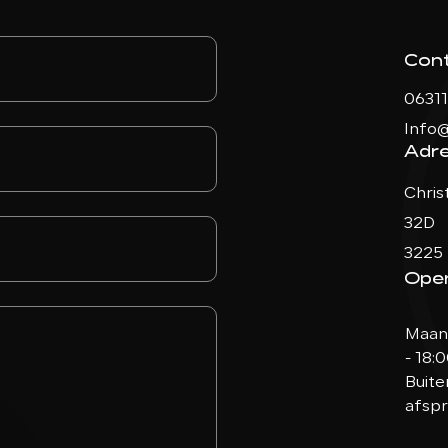
Con
0631
Info@
Adr
Chris
32D
3225 
Open
Maand
- 18:
Buite
afsp