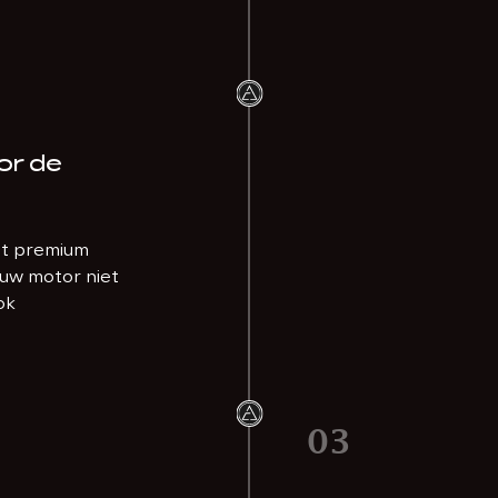
or de
et premium
 uw motor niet
ok
03