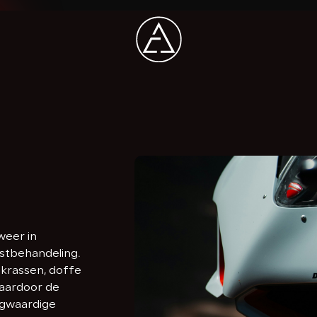
Hom
Aan
Dien
Over
Cont
weer in
stbehandeling.
 krassen, doffe
aardoor de
ogwaardige