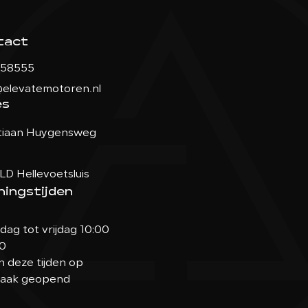
tact
158555
elevatemotoren.nl
es
tiaan Huygensweg
LD Hellevoetsluis
ingstijden
ag tot vrijdag 10:00
00
n deze tijden op
raak geopend